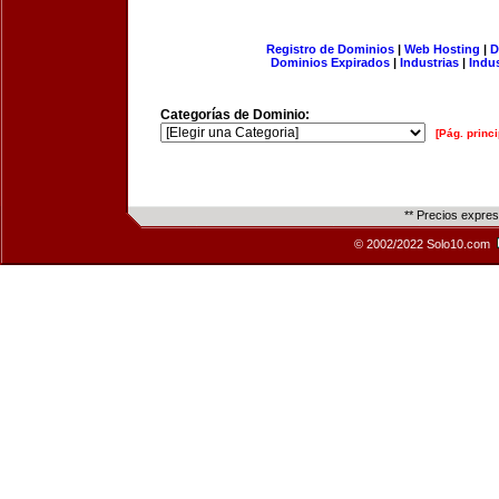
Registro de Dominios
|
Web Hosting
|
D
Dominios Expirados
|
Industrias
|
Indu
Categorías de Dominio:
[Pág. princi
** Precios expre
© 2002/2022 Solo10.com