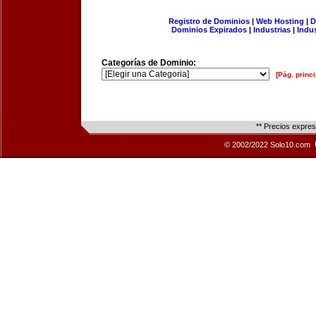
Registro de Dominios
|
Web Hosting
|
D
Dominios Expirados
|
Industrias
|
Indu
Categorías de Dominio:
[Pág. princi
** Precios expre
© 2002/2022 Solo10.com