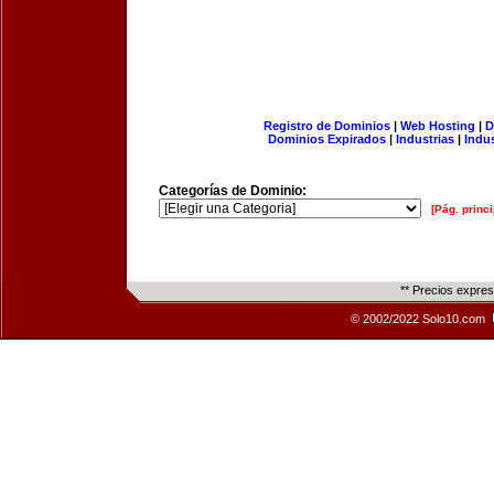
Registro de Dominios
|
Web Hosting
|
D
Dominios Expirados
|
Industrias
|
Indu
Categorías de Dominio:
[Pág. princi
** Precios expre
© 2002/2022 Solo10.com