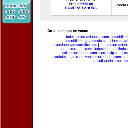
COMPRAR AHORA
Precio $
550.00
Precio 
COMPRAR AHORA
Otros dominios en venta:
hotelesinternacionales.com
|
inmobiliar
inmobiliariasguatemala.com
|
inmobiliar
inversionesydesarrollos.com
|
marcainternacion
hotelescozumel.com
|
industriainmobiliaria
saltapropiedades.com
|
sociosvip.com
|
as
santafeventas.com
|
ventapropiedades.com
|
ar
consultaporinternet.co