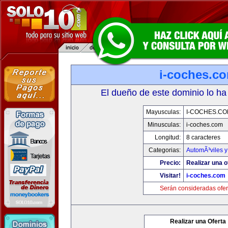
i-coches.c
El dueño de este dominio lo ha
Mayusculas:
I-COCHES.CO
Minusculas:
i-coches.com
Longitud:
8 caracteres
Categorias:
AutomÃ³viles 
Precio:
Realizar una o
Visitar!
i-coches.com
Serán consideradas ofer
Realizar una Oferta