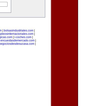
om
|
bolsasindustriales.com
|
pleosinternacionales.com
|
gicas.com
|
i-coches.com
|
|
encuestasdemercado.com
|
negociosdesdesucasa.com
|