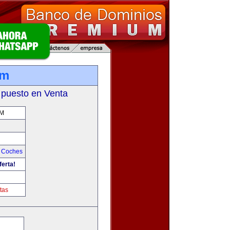
om
 puesto en Venta
M
y Coches
ferta!
tas