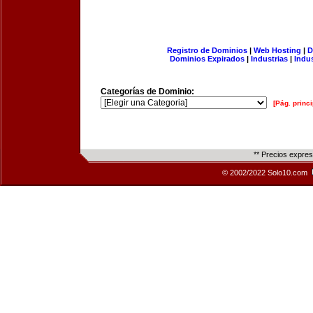
Registro de Dominios
|
Web Hosting
|
D
Dominios Expirados
|
Industrias
|
Indu
Categorías de Dominio:
[Pág. princi
** Precios expre
© 2002/2022 Solo10.com