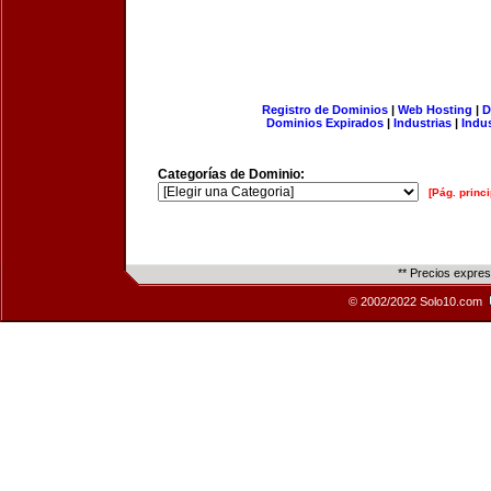
Registro de Dominios
|
Web Hosting
|
D
Dominios Expirados
|
Industrias
|
Indu
Categorías de Dominio:
[Pág. princi
** Precios expre
© 2002/2022 Solo10.com