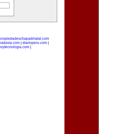
propiedadeschapadmalal.com
vadavia.com
|
diarioperu.com
|
osytecnologia.com
|