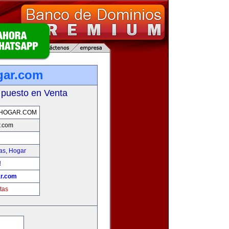
gar.com
 puesto en Venta
HOGAR.COM
r.com
as
,
Hogar
!
r.com
tas