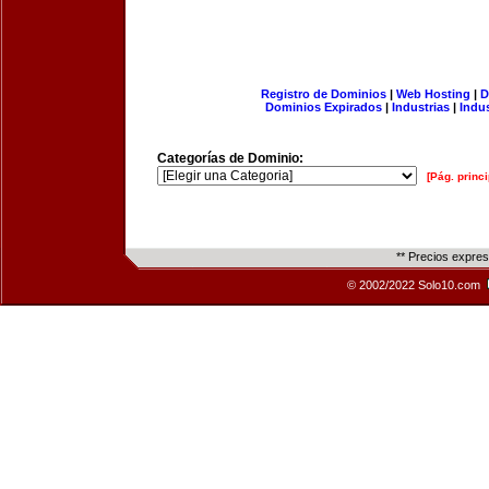
Registro de Dominios
|
Web Hosting
|
D
Dominios Expirados
|
Industrias
|
Indu
Categorías de Dominio:
[Pág. princi
** Precios expre
© 2002/2022 Solo10.com