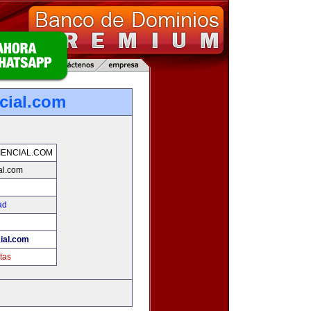
cial.com
ENCIAL.COM
al.com
ad
ial.com
tas