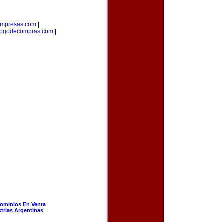
empresas.com
|
logodecompras.com
|
ominios En Venta
strias Argentinas