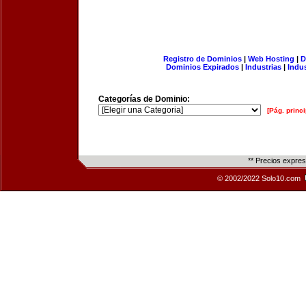
Registro de Dominios
|
Web Hosting
|
D
Dominios Expirados
|
Industrias
|
Indu
Categorías de Dominio:
[Pág. princi
** Precios expre
© 2002/2022 Solo10.com