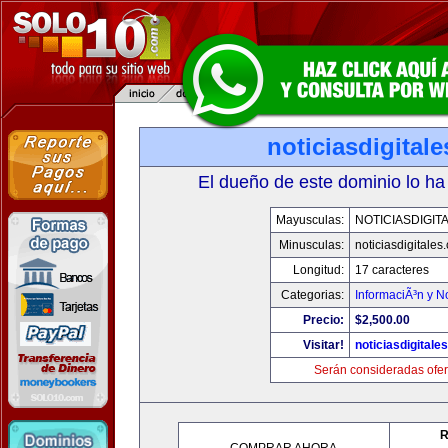
noticiasdigital
El dueño de este dominio lo ha
Mayusculas:
NOTICIASDIGIT
Minusculas:
noticiasdigitales
Longitud:
17 caracteres
Categorias:
InformaciÃ³n y No
Precio:
$2,500.00
Visitar!
noticiasdigitale
Serán consideradas ofer
R