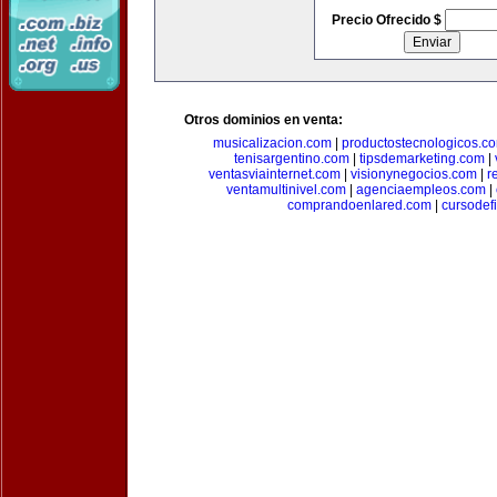
Precio Ofrecido $
Otros dominios en venta:
musicalizacion.com
|
productostecnologicos.c
tenisargentino.com
|
tipsdemarketing.com
|
ventasviainternet.com
|
visionynegocios.com
|
r
ventamultinivel.com
|
agenciaempleos.com
|
comprandoenlared.com
|
cursodef