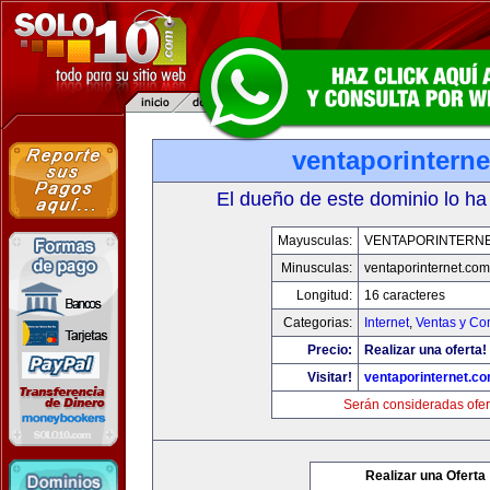
ventaporintern
El dueño de este dominio lo ha
Mayusculas:
VENTAPORINTERN
Minusculas:
ventaporinternet.com
Longitud:
16 caracteres
Categorias:
Internet
,
Ventas y Co
Precio:
Realizar una oferta!
Visitar!
ventaporinternet.c
Serán consideradas ofer
Realizar una Oferta