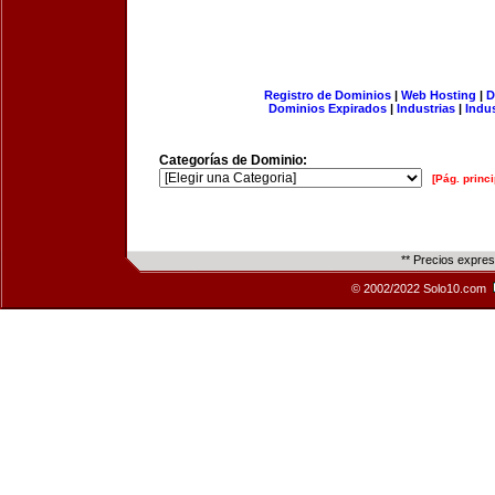
Registro de Dominios
|
Web Hosting
|
D
Dominios Expirados
|
Industrias
|
Indu
Categorías de Dominio:
[Pág. princi
** Precios expre
© 2002/2022 Solo10.com