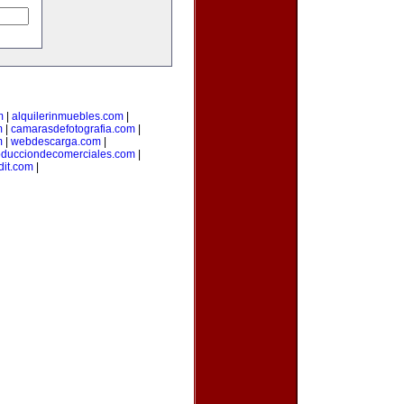
m
|
alquilerinmuebles.com
|
m
|
camarasdefotografia.com
|
m
|
webdescarga.com
|
oducciondecomerciales.com
|
it.com
|