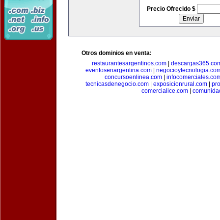
Precio Ofrecido $
Otros dominios en venta:
restaurantesargentinos.com
|
descargas365.co
eventosenargentina.com
|
negocioytecnologia.co
concursoenlinea.com
|
infocomerciales.co
tecnicasdenegocio.com
|
exposicionrural.com
|
pr
comercialice.com
|
comunidad