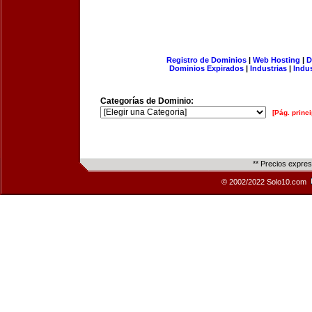
Registro de Dominios
|
Web Hosting
|
D
Dominios Expirados
|
Industrias
|
Indu
Categorías de Dominio:
[Pág. princi
** Precios expre
© 2002/2022 Solo10.com