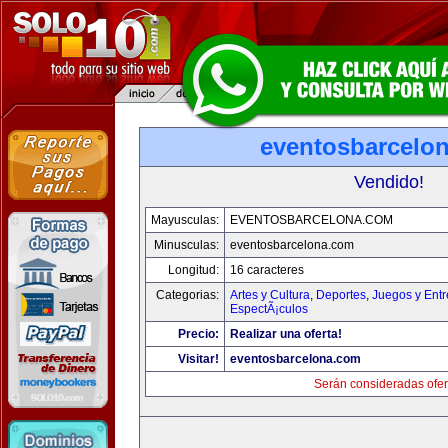
eventosbarcelo
Vendido!
Mayusculas:
EVENTOSBARCELONA.COM
Minusculas:
eventosbarcelona.com
Longitud:
16 caracteres
Categorias:
Artes y Cultura
,
Deportes
,
Juegos y Entr
EspectÃ¡culos
Precio:
Realizar una oferta!
Visitar!
eventosbarcelona.com
Serán consideradas ofer