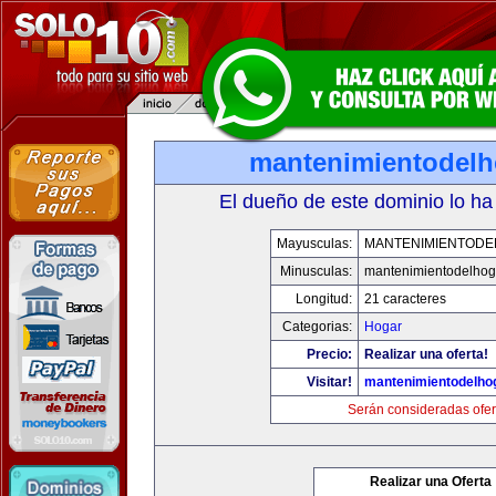
mantenimientodel
El dueño de este dominio lo ha
Mayusculas:
MANTENIMIENTOD
Minusculas:
mantenimientodelhog
Longitud:
21 caracteres
Categorias:
Hogar
Precio:
Realizar una oferta!
Visitar!
mantenimientodelho
Serán consideradas ofer
Realizar una Oferta