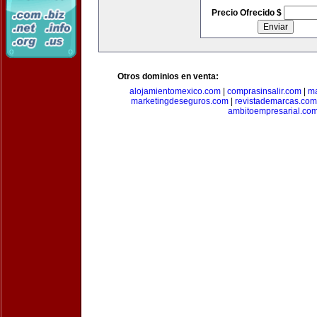
Precio Ofrecido $
Otros dominios en venta:
alojamientomexico.com
|
comprasinsalir.com
|
ma
marketingdeseguros.com
|
revistademarcas.com
ambitoempresarial.co