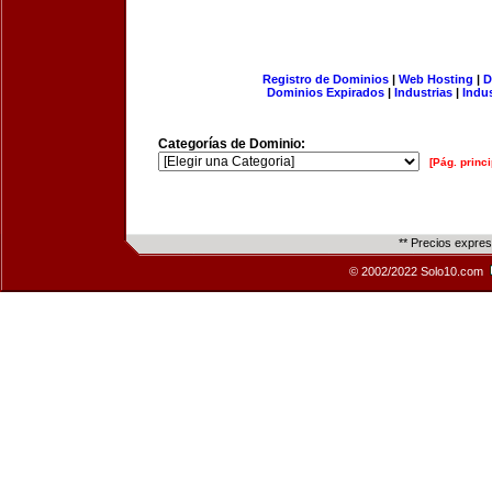
Registro de Dominios
|
Web Hosting
|
D
Dominios Expirados
|
Industrias
|
Indu
Categorías de Dominio:
[Pág. princi
** Precios expre
© 2002/2022 Solo10.com