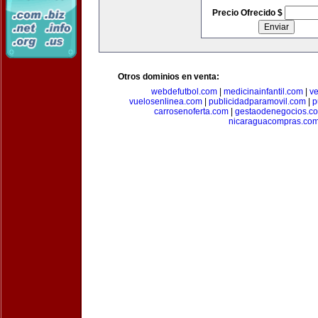
Precio Ofrecido $
Otros dominios en venta:
webdefutbol.com
|
medicinainfantil.com
|
v
vuelosenlinea.com
|
publicidadparamovil.com
|
p
carrosenoferta.com
|
gestaodenegocios.c
nicaraguacompras.co