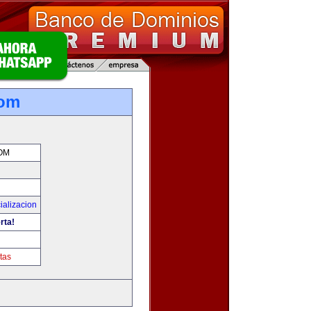
com
OM
ializacion
rta!
tas