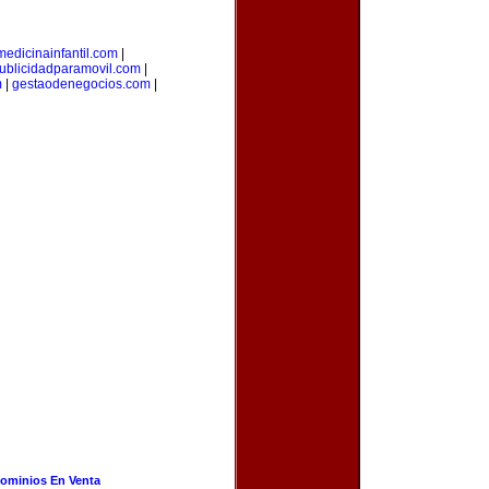
medicinainfantil.com
|
ublicidadparamovil.com
|
m
|
gestaodenegocios.com
|
ominios En Venta