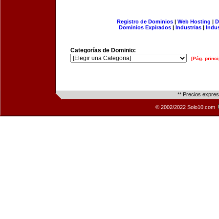
Registro de Dominios
|
Web Hosting
|
D
Dominios Expirados
|
Industrias
|
Indu
Categorías de Dominio:
[Pág. princi
** Precios expre
© 2002/2022 Solo10.com