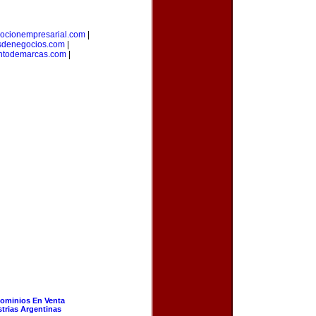
ocionempresarial.com
|
sdenegocios.com
|
ntodemarcas.com
|
ominios En Venta
strias Argentinas