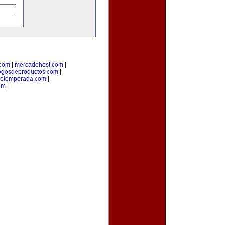
.com
|
mercadohost.com
|
ogosdeproductos.com
|
detemporada.com
|
om
|