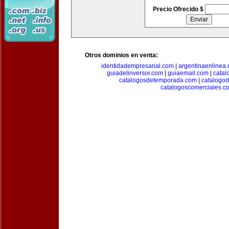
Precio Ofrecido $
Otros dominios en venta:
identidadempresarial.com
|
argentinaenlinea
guiadelinversor.com
|
guiaemail.com
|
catal
catalogosdetemporada.com
|
catalogo
catalogoscomerciales.c