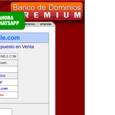
ble.com
 puesto en Venta
TABLE.COM
e.com
idad
a!
e.com
tas