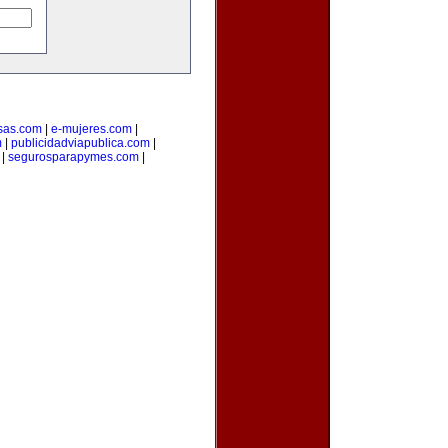
sas.com
|
e-mujeres.com
|
m
|
publicidadviapublica.com
|
|
segurosparapymes.com
|