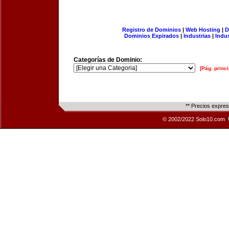
Registro de Dominios
|
Web Hosting
|
D
Dominios Expirados
|
Industrias
|
Indu
Categorías de Dominio:
[Pág. princi
** Precios expre
© 2002/2022 Solo10.com