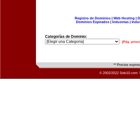
Registro de Dominios
|
Web Hosting
|
D
Dominios Expirados
|
Industrias
|
Indu
Categorías de Dominio:
[Pág. princi
** Precios expre
© 2002/2022 Solo10.com