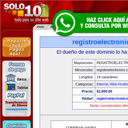
registroelectron
El dueño de este dominio lo ha
Mayusculas:
REGISTROELECTR
Minusculas:
registroelectronico
Longitud:
19 caracteres
Categorias:
Internet
,
Web Hostin
Precio:
$2,900.00
Visitar!
registroelectronic
Serán consideradas ofer
R